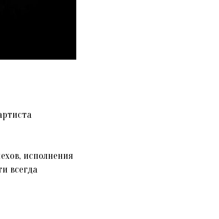
артиста
пехов, исполнения
ти всегда