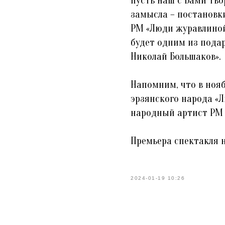
пусть наш с Вами тво
замысла – постановк
РМ «Люди журавлиной
будет одним из пода
Николай Большаков».
Напомним, что в ноя
эрзянского народа «
народный артист РМ 
Премьера спектакля н
2024-01-19 10:26