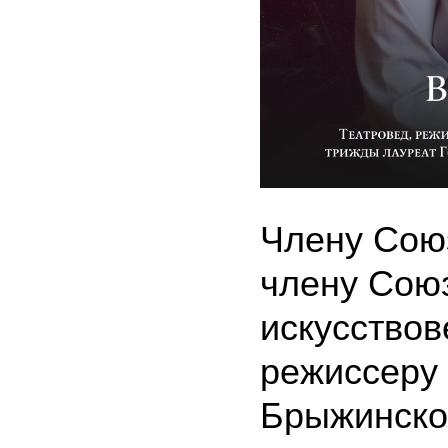
Члену Сою
члену Сою
искусствов
режиссеру
Брыжинском