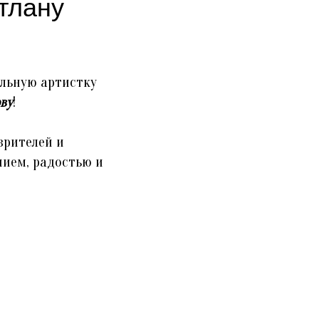
тлану
льную артистку
ову
!
зрителей и
нием, радостью и