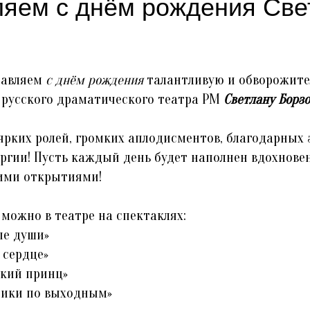
яем с днём рождения Све
равляем
с днём рождения
талантливую и обворожите
 русского драматического театра РМ
Светлану Борз
 ярких ролей, громких аплодисментов, благодарных 
ргии! Пусть каждый день будет наполнен вдохнове
ими открытиями!
 можно в театре на спектаклях:
ые души»
е сердце»
ький принц»
ники по выходным»