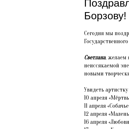
Поздравл
Борзову!
Сегодня мы позд
Государственного
Светлана
, желаем
неиссякаемой эне
новыми творческ
Увидеть артистку
10 апреля «Мёртв
11 апреля «Собачь
12 апреля «Мален
16 апреля «Любов