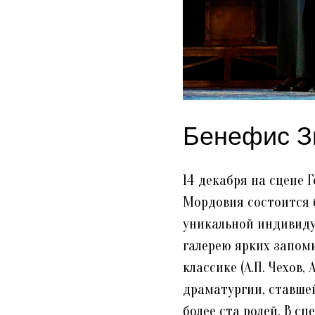
Бенефис З
14 декабря на сцене 
Мордовия состоится б
уникальной индивиду
галерею ярких запом
классике (А.П. Чехов,
драматургии, ставшей 
более ста ролей. В с