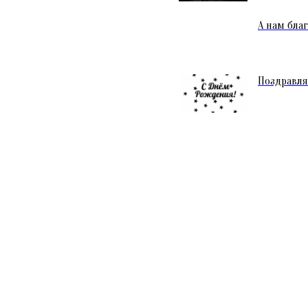
А нам бла
Поздравля