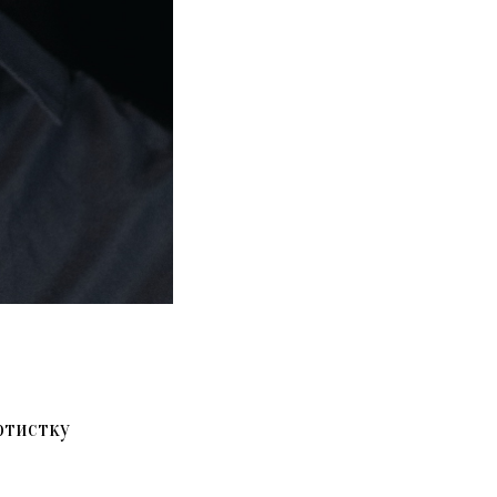
ртистку