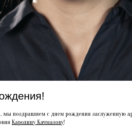
ождения!
та, мы поздравляем с днем рождения заслуженную а
овия
Каролину Качмазову
!