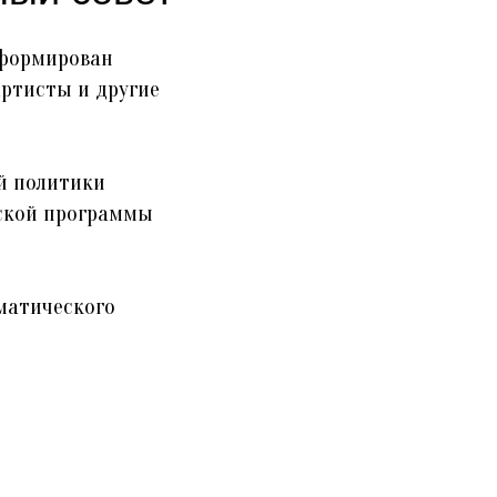
сформирован
артисты и другие
й политики
еской программы
аматического