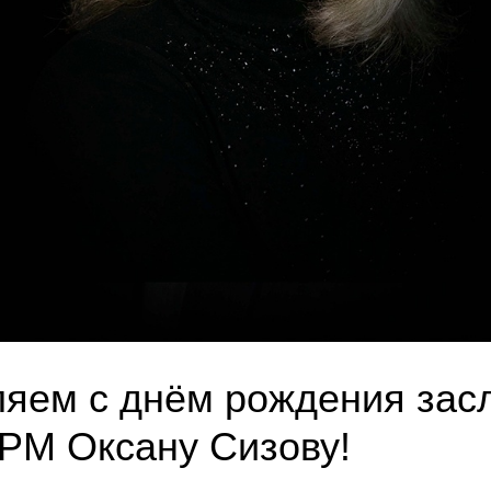
яем с днём рождения зас
 РМ Оксану Сизову!