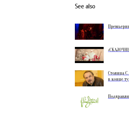
See also
Премьерны
«СКАЗОЧН
Столица С.
в конце ту
Поздравля