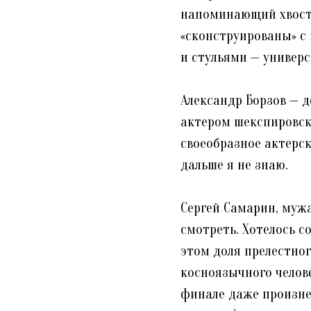
напоминающий хвост 
«сконструированы» с 
и стульями — универ
⠀
Александр Борзов — д
актером шекспировско
своеобразное актерск
дальше я не знаю.⠀
⠀
Сергей Самарин, мужа
смотреть. Хотелось со
этом доля прелестног
косноязычного челов
финале даже произне