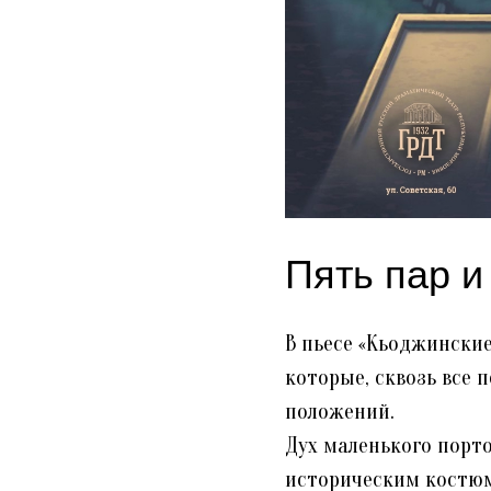
Пять пар и
В пьесе «Кьоджински
которые, сквозь все 
положений.⠀
Дух маленького порт
историческим костюм