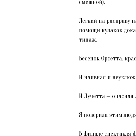
смешной).⠀
Легкий на расправу п
помощи кулаков дока
типаж.
Бесенок Орсетта, кра
⠀
И наивная и неуклюж
⠀
И Лучетта — опасная 
⠀
Я поверила этим людя
⠀
В финале спектакля 