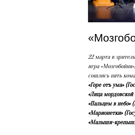
«Мозгоб
22 марта в зрител
игра «Мозгобойня»
сошлись пять кома
«Горе отъ ума» (Г
«Лица мордовской 
«Пальцем в небо» 
«Марионетки» (Гос
«Малыши-крепыши»