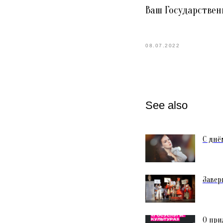
Ваш Государствен
08.07.2022
See also
С днё
Завер
О при