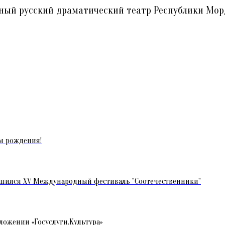
ный русский драматический театр Республики Мо
м рождения!
шился XV Международный фестиваль "Соотечественники"
ложении «Госуслуги.Культура»