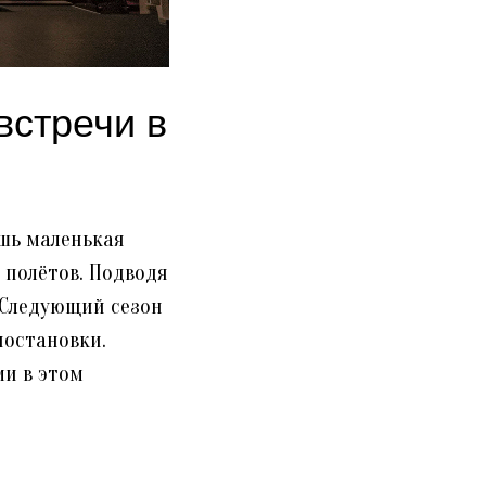
встречи в
шь маленькая
 полётов. Подводя
 Следующий сезон
постановки.
и в этом