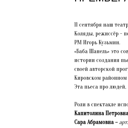
11 сентября наш теат
Коляды, режиссёр - 
РМ Игорь Кузьмин.
«Баба Шанель» это со
истории создания пье
своей авторской про
Кировском районном 
Эта пьеса про людей,
Роли в спектакле исп
Капитолина Петровн
Сара Абрамовна –
арт