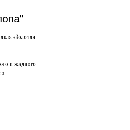
лопа"
акля «Золотая
лого и жадного
о.