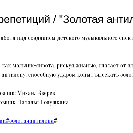
репетиций / "Золотая анти
работа над созданием детского музыкального спект
, как мальчик-сирота, рискуя жизнью, спасает от з
антилопу, способную ударом копыт высекать золот
вщик: Михаил Зверев
овщик: Наталья Полушкина
ий#золотаяантилопа
#