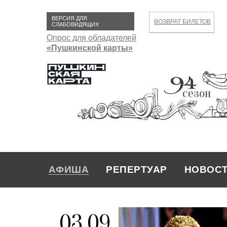
ВЕРСИЯ ДЛЯ
ВОЗВРАТ БИЛЕТОВ
СЛАБОВИДЯЩИХ
Опрос для обладателей
«Пушкинской карты»
сезон
АФИША
РЕПЕРТУАР
НОВОС
03.09
РЕПЕРТУАР
НОВОСТИ
АФИША