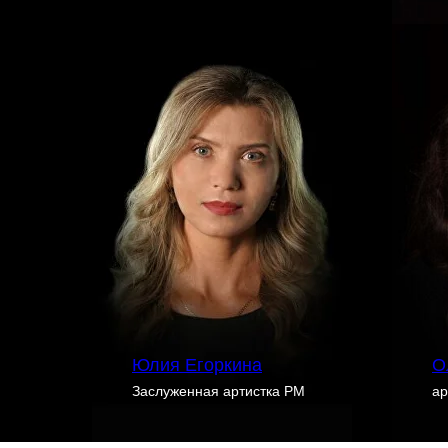
Юлия Егоркина
О
Заслуженная артистка РМ
ар