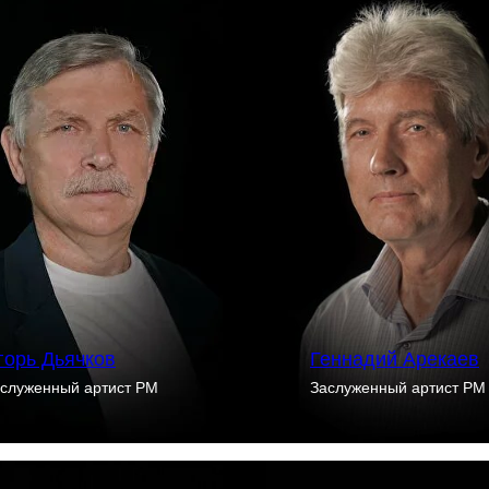
горь Дьячков
Геннадий Арекаев
служенный артист РМ
Заслуженный артист РМ