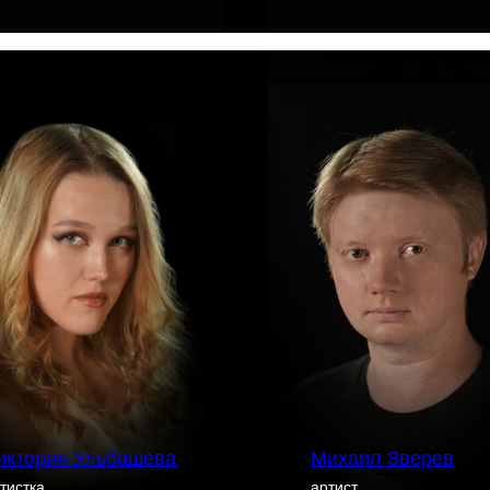
иктория Ульбашева
Михаил Зверев
тистка
артист