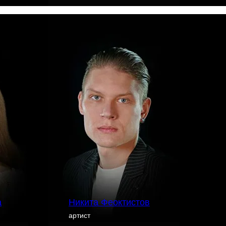
а
Никита Феоктистов
артист