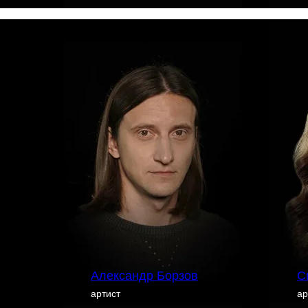
Александр Борзов
С
артист
ар