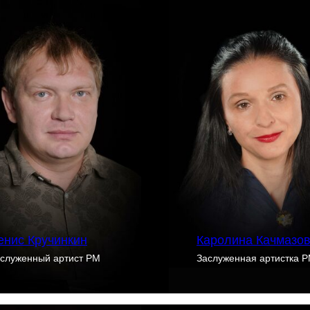
енис Кручинкин
Каролина Качмазо
служенный артист РМ
Заслуженная артистка 