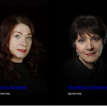
льга Вдовина
Людмила Пузанков
тистка
артистка