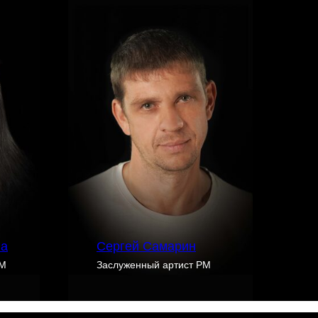
ва
Сергей Самарин
РМ
Заслуженный артист РМ