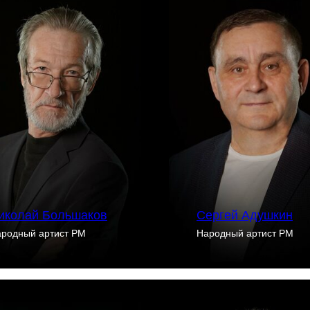
иколай Большаков
Сергей Адушкин
родный артист РМ
Народный артист РМ