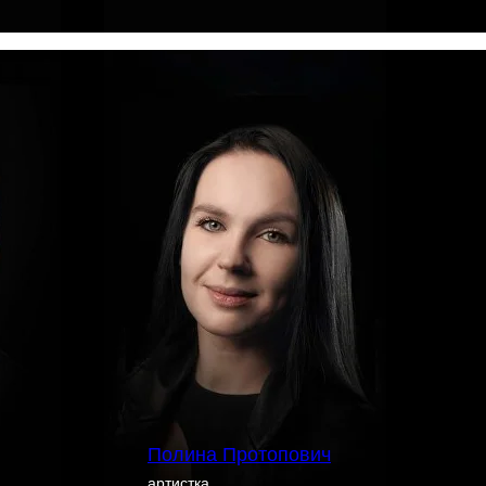
Полина Протопович
артистка