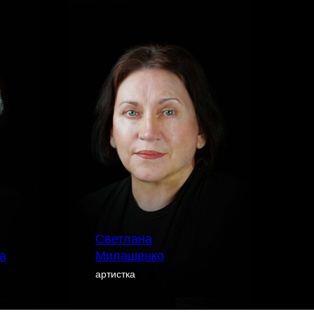
Светлана
а
Милашенко
артистка