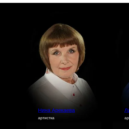
Нина Арекаева
Л
артистка
ар