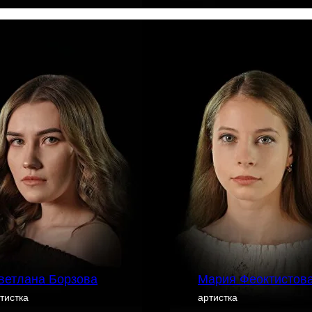
ветлана Борзова
Мария Феоктистов
тистка
артистка