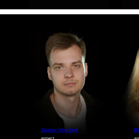
Денис Михеев
В
артист
ар