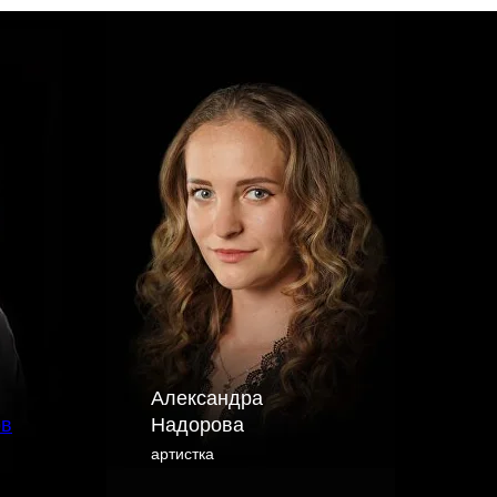
Александра
ов
Надорова
артистка