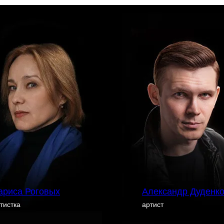
ариса Роговых
Александр Дуденк
тистка
артист