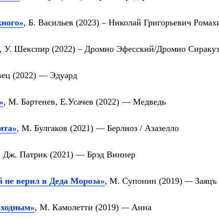
жного»
, Б. Васильев (2023) –
Николай Григорьевич Ромах
, У. Шекспир (2022) –
Дромио Эфесский/Дромио Сираку
вец (2022) —
Эдуард
»
, М. Бартенев, Е.Усачев (2022) —
Медведь
ита»
, М. Булгаков (2021) —
Берлиоз / Азазелло
,
Дж. Патрик (2021)
—
Брэд Виннер
 не верил в Деда Мороза»
, М. Супонин (2019)
—
Заяцъ
ыходным»
, М. Камолетти (2019)
—
Анна