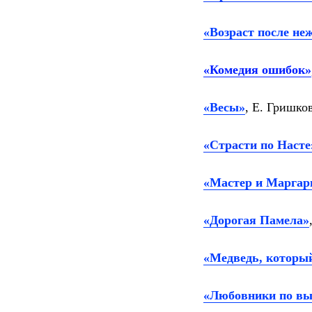
«Возраст после не
«Комедия ошибок»
«Весы»
, Е. Гришко
«Страсти по Насте
«Мастер и Маргар
«Дорогая Памела»
«Медведь, который
«Любовники по в