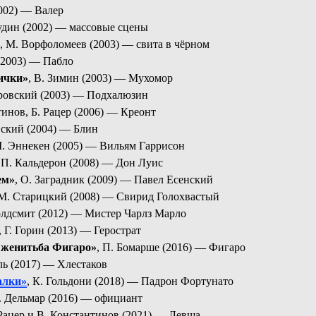
2002) —
Валер
удин (2002) —
м
ассовые сцены
,
М. Ворфоломеев (2003) —
с
вита в чёрном
(2003) —
Пабло
ички»
, В. Зимин (2003) —
Мухомор
тровский (2003) —
Подхалюзин
тинов, Б. Рацер (2006) —
Креонт
ский (2004) —
Блин
. Эннекен (2005) —
Вильям Гаррисон
, П. Кальдерон (2008) —
Дон Луис
ем»
,
О. Заградник (2009) —
Павел Есенский
М. Старицкий (2008) —
Свирид Голохвастый
олдсмит (2012) —
Мистер Чарлз Марло
, Г. Горин (2013) —
Герострат
 женитьба Фигаро»
,
П. Бомарше (2016) —
Фигаро
ль (2017) —
Хлестаков
алки»
,
К. Гольдони (2018)
—
Падрон Фортунато
. Дельмар (2016)
—
официант
 Рацер и В. Константинов (2021) —
Левша