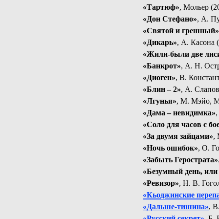
«Тартюф»
, Мольер (
«Дон Стефано»
,
А. П
«Святой и грешный»
«Дикарь»
,
А. Касона 
«Жили-были две лис
«Банкрот»
, А. Н. Ос
«Диоген»
, В. Констан
«Блин – 2»
,
А. Слапов
«Лгунья»
,
М. Мэйо, М
«Дама – невидимка»
«Соло для часов с бо
«За двумя зайцами»
,
«Ночь ошибок»
,
О. Г
«Забыть Герострата»
«Безумный день, или
«Ревизор»
,
Н. В. Гого
«Кьоджинские переп
«Дальше-тишина»
,
В
«Русский секрет»
, Б.