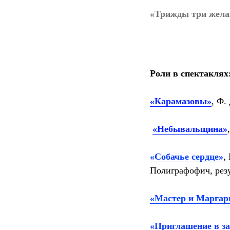
«Трижды три жела
Роли в спектаклях
«Карамазовы»
, Ф.
«Небывальщина»
«Собачье сердце»
,
Полиграфофич, резу
«Мастер и Маргар
«Приглашение в з