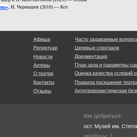
овь»
, И. Чернышев (2010) —
Кот
Афиша
Часто задаваемые вопрос
Репертуар
Целевые спектакли
Документация
Новости
План зала и параметры сц
Актёры
Оценка качества условий о
О театре
Контакты
Правила посещения театр
Антитеррористическая без
Отзывы
Как добраться:
ост. Музей им. Степ
автобусы: 1