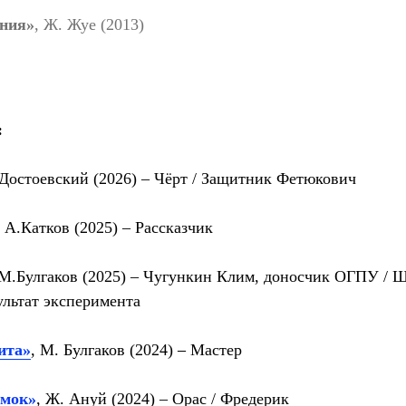
ния»
, Ж. Жуе (2013)
:
 Достоевский (2026) –
Чёрт / Защитник Фетюкович
, А.Катков (2025) –
Рассказчик
 М.Булгаков (2025) –
Чугункин Клим, доносчик ОГПУ / 
льтат эксперимента
ита»
, М. Булгаков (2024)
–
Мастер
амок»
, Ж. Ануй (2024) –
Орас / Фредерик