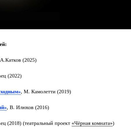
ей:
 А.Катков (2025)
вец (2022)
ыходным»
, М. Камолетти (2019)
ый»
, В. Илюхов (2016)
вец (2018) (театральный проект
«Чёрная комната»
)