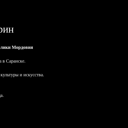
рин
блики Мордовия
а в Саранске.
культуры и искусства.
а.