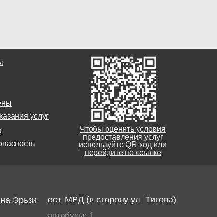
ы
ены
казания услуг
Чтобы оценить условия
а
предоставления услуг
опасность
используйте QR-код или
перейдите по ссылке
ост. МВД (в сторону ул. Титова)
ана Эрьзи
автобусы: 1