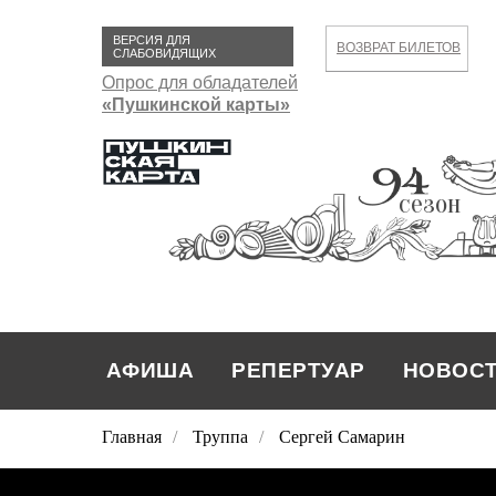
ВЕРСИЯ ДЛЯ
ВОЗВРАТ БИЛЕТОВ
СЛАБОВИДЯЩИХ
Опрос для обладателей
«Пушкинской карты»
сезон
АФИША
РЕПЕРТУАР
НОВОС
Главная
/
Труппа
/
Сергей Самарин
РЕПЕРТУАР
НОВОСТИ
АФИША