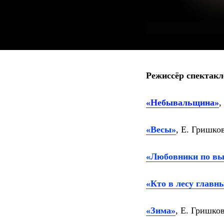
Режиссёр спектакл
«Небывальщина»
,
«Весы»
, Е. Гришко
«Любовники по в
«Кто в лесу главн
«Зима»
, Е. Гришко