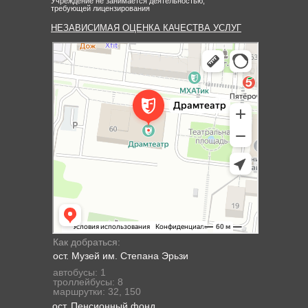
Учреждение не занимается деятельностью,
требующей лицензирования
НЕЗАВИСИМАЯ ОЦЕНКА КАЧЕСТВА УСЛУГ
Государственный русский драматический театр Республики
Театр в Саранске
Мордовия
Как добраться:
ост. Музей им. Степана Эрьзи
автобусы: 1
троллейбусы: 8
маршрутки: 32, 150
ост. Пенсионный фонд