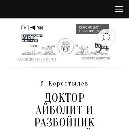
ВЕРСИЯ ДЛЯ
СЛАБОВИДЯЩИХ
сезон
Касса:
(8342) 47-53-04
ВОЗВРАТ БИЛЕТОВ
В. Коростылев
ДОКТОР
АЙБОЛИТ И
РАЗБОЙНИК
СООТЕЧЕСТВЕННИКИ
О