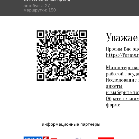
автобусы: 27
маршрутки: 150
Уважае
Просим Вас оц
https://forms
Министерство 
работой госуд
Исследование 
анкеты
и выберите то
Обратите вним
форме.
Мониторинг
удовлетворенности граждан
информационные партнёры
работой муниципальных
организаций сферы
культуры.