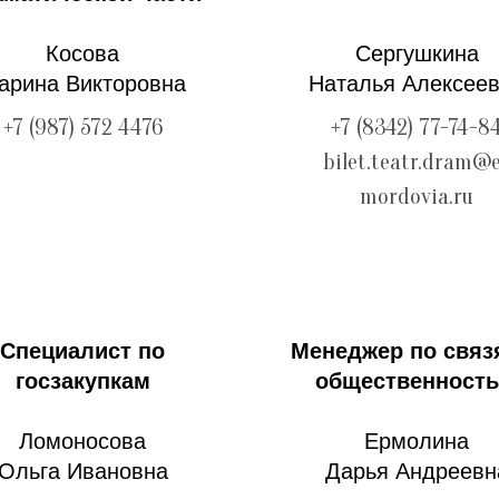
Косова
Сергушкина
арина Викторовна
Наталья Алексее
+7 (987) 572 4476
+7 (8342) 77-74-8
bilet.teatr.dram@
mordovia.ru
Специалист по
Менеджер по связ
госзакупкам
общественност
Ломоносова
Ермолина
Ольга Ивановна
Дарья Андреевн