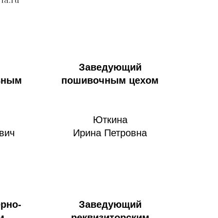
Заведующий
ьным
пошивочным цехом
Юткина
вич
Ирина Петровна
рно-
Заведующий
м
реквизиторским