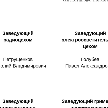
Заведующий
Заведующий
радиоцехом
электроосветител
цехом
Петрущенков
Голубев
толий Владимирович
Павел Александро
Заведующий
Заведующий гриме
художественно-
парикмахерски