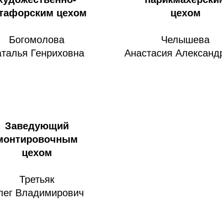
тафорским цехом
цехом
Богомолова
Челышева
талья Генриховна
Анастасия Александ
Заведующий
монтировочным
цехом
Третьяк
лег Владимирович