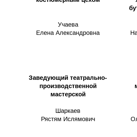
бу
Учаева
Елена Александровна
На
Заведующий театрально-
производственной
мастерской
Шаркаев
Рястям Ислямович
О