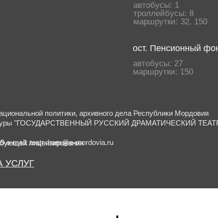
автобусы: 1
троллейбусы: 8
маршрутки: 32, 150
ост. Пенсионный фо
автобусы: 27
маршрутки: 150
национальной политики, архивного дела Республики Мордовия
культуры "ГОСУДАРСТВЕННЫЙ РУССКИЙ ДРАМАТИЧЕСКИЙ ТЕА
9 e-mail: teatr.dram@e-mordovia.ru
ебующей лицензирования
 УСЛУГ