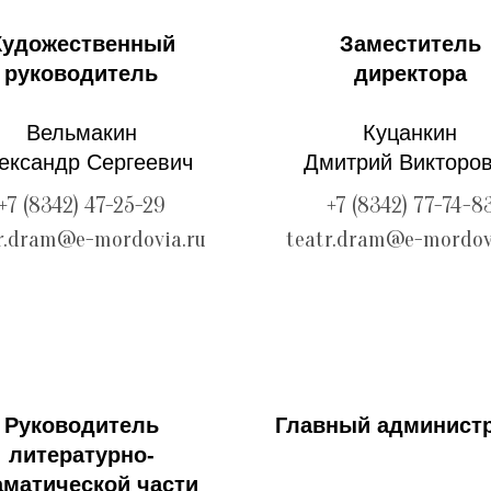
Художественный
Заместитель
руководитель
директора
Вельмакин
Куцанкин
ександр Сергеевич
Дмитрий Викторо
+7 (8342) 47-25-29
+7 (8342) 77-74-8
r.dram@e-mordovia.ru
teatr.dram@e-mordov
Руководитель
Главный админист
литературно-
аматической части