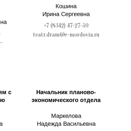
Кошина
Ирина Сергеевна
вна
+7 (8342) 47-27-59
4
teatr.dram@e-mordovia.ru
e-
ям с
Начальник планово-
ью
экономического отдела
Маркелова
а
Надежда Васильевна