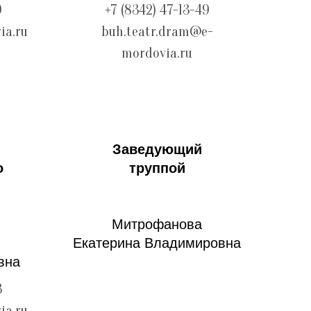
9
+7 (8342) 47-13-49
ia.ru
buh.teatr.dram@e-
mordovia.ru
Заведующий
о
труппой
Митрофанова
Екатерина Владимировна
вна
3
ia.ru