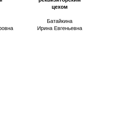
цехом
Батайкина
ровна
Ирина Евгеньевна