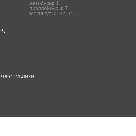
автобусы: 1
троллейбусы: 7
маршрутки: 32, 150
нд
ТР РЕСПУБЛИКИ