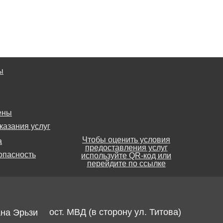
ы
ены
казания услуг
Чтобы оценить условия
а
предоставления услуг
опасность
используйте QR-код или
перейдите по ссылке
ост. МВД (в сторону ул. Титова)
ана Эрьзи