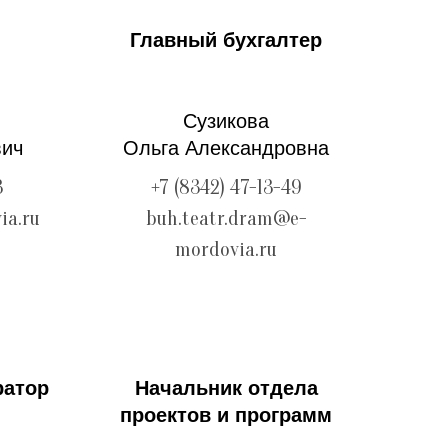
Главный бухгалтер
Сузикова
вич
Ольга Александровна
3
+7 (8342) 47-13-49
ia.ru
buh.teatr.dram@e-
mordovia.ru
ратор
Начальник отдела
проектов и программ