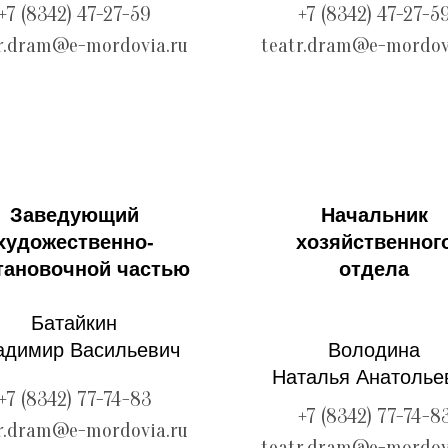
+7 (8342) 47-27-59
+7 (8342) 47-27-5
r.dram@e-mordovia.ru
teatr.dram@e-mordov
Заведующий
Начальник
художественно-
хозяйственног
тановочной частью
отдела
Батайкин
адимир Васильевич
Володина
Наталья Анатолье
+7 (8342) 77-74-83
+7 (8342) 77-74-8
r.dram@e-mordovia.ru
teatr.dram@e-mordov