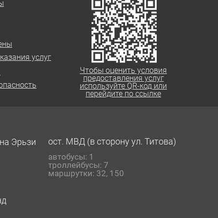
ы
ены
казания услуг
Чтобы оценить условия
а
предоставления услуг
опасность
используйте QR-код или
перейдите по ссылке
ост. МВД (в сторону ул. Титова)
ана Эрьзи
автобусы: 1
троллейбусы: 7
маршрутки: 32, 150
нд