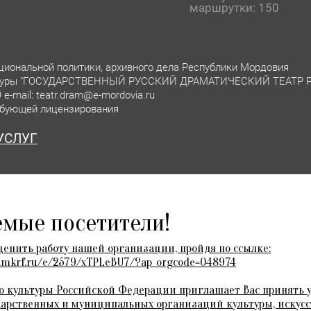
маршрутки: 150
ациональной политики, архивного дела Республики Мордовия
ультуры "ГОСУДАРСТВЕННЫЙ РУССКИЙ ДРАМАТИЧЕСКИЙ ТЕАТР
 e-mail: teatr.dram@e-mordovia.ru
ебующей лицензирования
УСЛУГ
мые посетители!
вия
ценить работу нашей организации, пройдя по ссылке:
s.mkrf.ru/e/2579/xTPLeBU7/?ap_orgcode=048974
 культуры Российской Федерации приглашает Вас принять у
дарственных и муниципальных организаций культуры, искусст