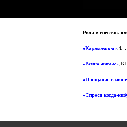
Роли в спектаклях
, Ф.
«Карамазовы»
, В
«Вечно живые»
«Прощание в июне
«Спроси когда-ниб