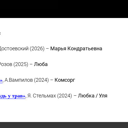
:
 Достоевский (2026) –
Марья Кондратьевна
.Розов (2025) –
Люба
, А.Вампилов (2024) –
Комсорг
»
,
Я. Стельмах (2024)
–
Любка / Уля
удь у трав»