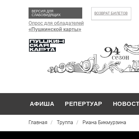
ВЕРСИЯ ДЛЯ
ВОЗВРАТ БИЛЕТОВ
СЛАБОВИДЯЩИХ
Опрос для обладателей
«Пушкинской карты»
сезон
АФИША
РЕПЕРТУАР
НОВОС
Главная
/
Труппа
/
Риана Бикмурзина
РЕПЕРТУАР
НОВОСТИ
АФИША