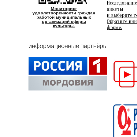
Исследование
Мониторинг
анкеты
удовлетворенности граждан
и выберите т
работой муниципальных
Обратите вни
организаций сферы
культуры.
форме.
информационные партнёры