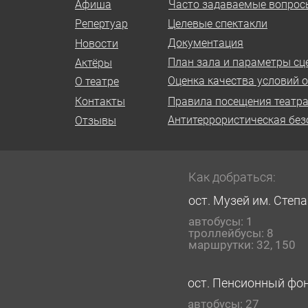
Афиша
Часто задаваемые вопрос
Репертуар
Целевые спектакли
Документация
Новости
План зала и параметры сц
Актёры
Оценка качества условий о
О театре
Контакты
Правила посещения театр
Антитеррористическая без
Отзывы
Как добраться:
ост. Музей им. Степ
автобусы: 1
троллейбусы: 8
маршрутки: 32, 150
ост. Пенсионный фо
автобусы: 27